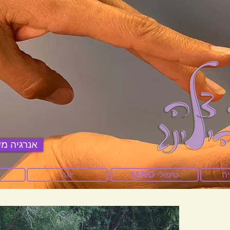
אנרגיה מש
יה
SEND טיפולי
יוגה