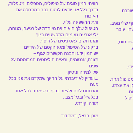
חוויתי המון סוגים של טיפולים, מטפלים ומטפלות,
בדרך כלל אני יודעת לזהות כבר בהתחלה את
שוכבת
האיכות
ואת ההשפעה עליי.
 שלי מגיב.
הטיפול שלך הוא חוויה מיוחדת של רגיעה, מנוחה,
הו' עובר
גלי אנרגיה נעימים מתפשטים בגוף
​ומתרחשים לאט ניסים של ריפוי.
שת חום,
ברקע של הטיפול ומגע הקסם של הידיים
.
יש המון ידע והבנה הקשורים לגוף –
תזונה, אנטומיה, וראייה הוליסטית המבוססת על
שנים
די,
של למידה וניסיון.
...ועדיין לא דיברתי על החיוך שמקדם את פני בכל
מטיפול אחד.
פעם
ן את עצמו.
והנכונות לתת ולעזור בכיף ובשימחה לכל אחד
ת.
בכל גיל ובכל מצב .
פול
תודה יקירתי.
מורן הראל, רמת דוד