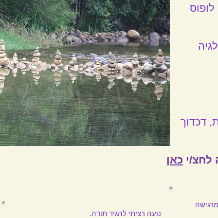
לופוס
לגיה
, דכדוך
 לחצ/י
כאן
מרגישה
נועה רציתי להגיד תודה.