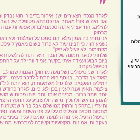
"
לאחד מנכדי הצעירים ישנו איחור בדיבור. הוא נבדק 
ואכן היה שיפור! מאחר ואני כסבתא מטופלת של נועה
להילינג, התייעצתי אתה וסכמנו לבדוק אפשרות עם הו
מרחוק.
אני נתתי בה אמון מלא והם סמכו על המלצתי ולא ראו
נשמע הזוי, כי הבינו שזה לא כרוך בשום מאמץ לוגיסט
מקסימום, לא יועיל לא יזיק".
שלחתי לנועה תמונה של הנכד והיא התחילה לשלוח א
ביום קבוע ועמדה איתי בקשר. אני דיווחי לה על ההתפת
בטיפול מקרוב.
לאחר שני טיפולים (של נועה מרחוק) הגננות שמו לב 
מאוד אך מדבר...בנוסף הוא התחיל לדבר לעצמו, "
המילים האקטיבי שלו גדל משמעותית, הוא התחיל ל"
צילצול, האזין וענה לעניין בכן ולא. כיום, לאחר כחוד
יותר ויותר ברור...מבינים אותו יותר וישנו פחות שימוש 
להנהן בראשו ולהוליך מישהו ולהצביע על החפץ הרצוי..
זה עדיין בתהליך ורחוק ממושלם אבל ברור שמשהו השת
מחסום מסוים והצלילים עלו על פני השטח ומשהו נפת
הטיפול הרגיל. אני מודה לנועה וסומכת עליה בעיניים 
בעקביות, אמינות ומקצועיות וקשובה למתרחש. מה שב