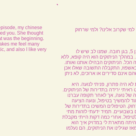
episode, my chinese
י שקרוב אלינו? ולמי שרחוק
ed you. She thought
t was the beginning.
makes me feel many
, and also I like very
נועה התחילה לטפל בבן שלי כשהיה בן 5, בגן חובה. שמנו לב שיש לו
 במהלך הניתוקים הוא היה קופא, ללא
הכל. הניתוקים הבהילו אותנו ואותו.
ור נויורולוגי מעמיק שכלל EEG באשפוז, התקבלה התשובה שאלו אכן
שהם אינם סדירים או ארוכים, לא ניתן
לא היה פתרון, פניתי לנועה. היא
ראיתי ירידה בתדירות של הניתוקים.
ה של נועה, אך לאחר תקופה עברנו
ד להמשיך בטיפול, ונועה הציעה
וק. הטיפולים המשיכו בתדירות של
שבועיים. תמיד ידעתי לזהות מתי
ת לטיפול. אחרי כמה דקות הייתי מקבלת
היתה מתארת לי במדויק איך הוא
אז שגילינו את הניתוקים, הם נעלמו