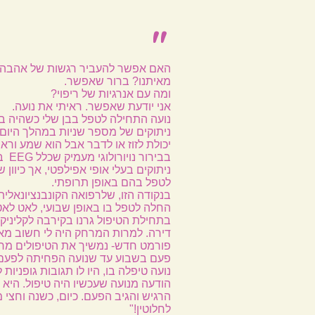
"
האם אפשר להעביר רגשות של אהבה למ
מאיתנו? ברור שאפשר.
ומה עם אנרגיות של ריפוי?
אני יודעת שאפשר. ראיתי את נועה.
ניתוקים של מספר שניות במהלך היום.
יכולת לזוז או לדבר אבל הוא שמע וראה 
בביר
ניתוקים בעלי אופי אפילפטי, אך כיוון 
לטפל בהם באופן תרופתי.
בנקודה הזו, שלרפואה הקונבנציונאלית 
החלה לטפל בו באופן שבועי, לאט לאט 
בתחילת הטיפול גרנו בקירבה לקליניק
דירה. למרות המרחק היה לי חשוב מאו
פורמט חדש- נמשיך את הטיפולים מרח
פעם בשבוע עד שנועה הפחיתה לפעם ב
נועה טיפלה בו, היו לו תגובות גופניו
הודעה מנועה שעכשיו היה טיפול. היא 
הרגיש והגיב הפעם. כיום, כשנה וחצי מ
לחלוטין!"