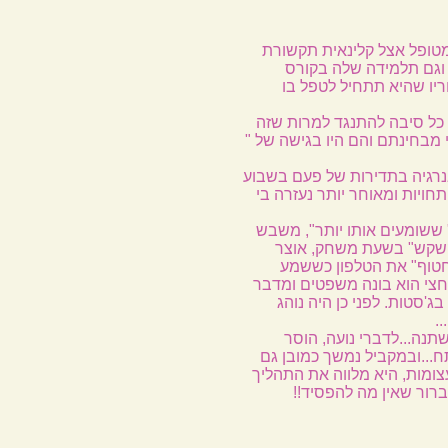
ומטופל אצל קלינאית תקשורת
 וגם תלמידה שלה בקורס
ריו שהיא תתחיל לטפל בו
 כל סיבה להתנגד למרות שזה
י מבחינתם והם היו בגישה של "
נרגיה בתדירות של פעם בשבוע
חויות ומאוחר יותר נעזרה בי
" ששומעים אותו יותר", משבש
לקשקש" בשעת משחק, אוצר
חטוף" את הטלפון כששמע
ש וחצי הוא בונה משפטים ומדבר
בג'סטות. לפני כן היה נוהג
.
נה...לדברי נועה, הוסר
ח...ובמקביל נמשך כמובן גם
עצומות, היא מלווה את התהליך
רור שאין מה להפסיד!!