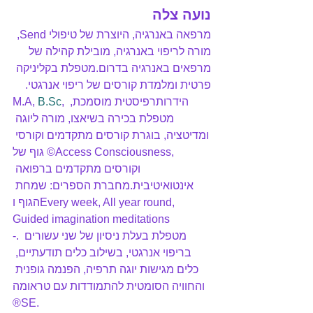
נועה צלה
מרפאה באנרגיה, היוצרת של טיפולי Send, 
מורה לריפוי באנרגיה, מובילת קהילה של 
מרפאים באנרגיה בדרום.מטפלת בקליניקה 
פרטית ומלמדת קורסים של ריפוי אנרגטי.
, הידרותרפיסטית מוסמכת, 
B.Sc
M.A, 
מטפלת בכירה בשיאצו, מורה ליוגה 
ומדיטציה, בוגרת קורסים מתקדמים וקורסי 
גוף של ©Access Consciousness, 
וקורסים מתקדמים ברפואה 
אינטואיטיבית.מחברת הספרים: שמחת 
הגוף וEvery week, All year round, 
Guided imagination meditations 
-. מטפלת בעלת ניסיון של שני עשורים 
בריפוי אנרגטי, בשילוב כלים תודעתיים, 
כלים מגישות יוגה תרפיה, הפנמה גופנית 
והחוויה הסומטית להתמודדות עם טראומה 
®SE.