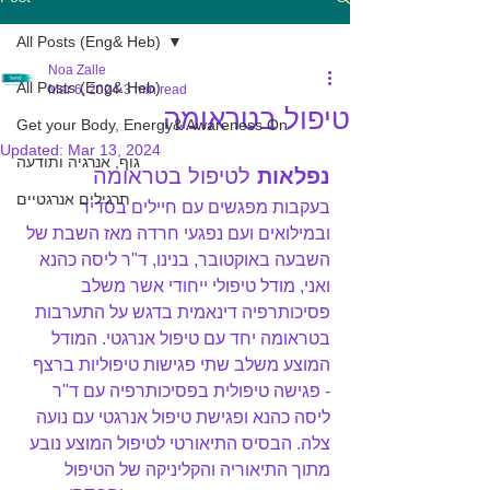
All Posts (Eng& Heb)
Noa Zalle
All Posts (Eng& Heb)
Mar 6, 2024
3 min read
טיפול בטראומה
Get your Body, Energy& Awareness On
Updated:
Mar 13, 2024
גוף, אנרגיה ותודעה
נפלאות
לטיפול בטראומה
תרגילים אנרגטיים
בעקבות מפגשים עם חיילים בסדיר 
ובמילואים ועם נפגעי חרדה מאז השבת של 
השבעה באוקטובר, בנינו, ד"ר ליסה כהנא 
ואני, מודל טיפולי ייחודי אשר משלב 
פסיכותרפיה דינאמית בדגש על התערבות 
בטראומה יחד עם טיפול אנרגטי. המודל 
המוצע משלב שתי פגישות טיפוליות ברצף 
- פגישה טיפולית בפסיכותרפיה עם ד"ר 
ליסה כהנא ופגישת טיפול אנרגטי עם נועה 
צלה. הבסיס התיאורטי לטיפול המוצע נובע 
מתוך התיאוריה והקליניקה של הטיפול 