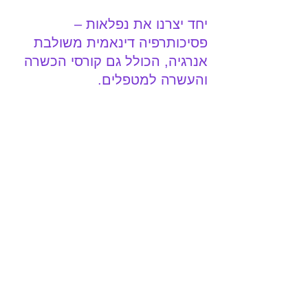
יחד יצרנו את נפלאות – 
פסיכותרפיה דינאמית משולבת 
אנרגיה, הכולל גם קורסי הכשרה 
והעשרה למטפלים.
צרו קשר לפרטים נוספים
הטיפולים מתקיימים במושב בית גמליאל 
שליד רחובות
לתאום טיפולים ולשאלות: ד"ר ליסה כהנא 
052-2651937
Lisa.kahana@gmail.com 
**יש זכאות להחזר כספי על ידי משרד 
הבטחון עבור הטיפולים למי שמוכרים כנכי 
צה"ל נפגעי פוסט טראומה, וזכאות להחזר 