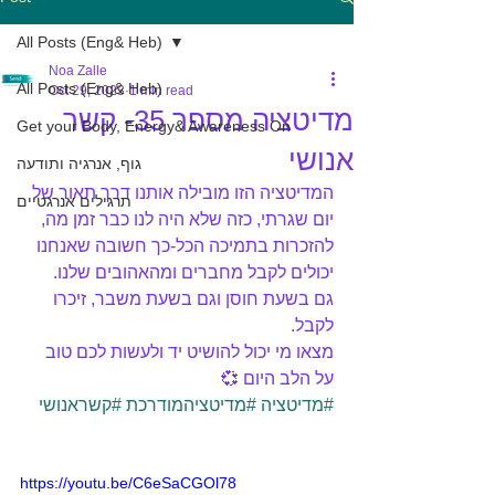
All Posts (Eng& Heb)
Noa Zalle
All Posts (Eng& Heb)
Oct 29, 2023
1 min read
מדיטציה מספר 35- קשר
Get your Body, Energy& Awareness On
אנושי
גוף, אנרגיה ותודעה
המדיטציה הזו מובילה אותנו דרך תאור של 
תרגילים אנרגטיים
יום שגרתי, כזה שלא היה לנו כבר זמן מה, 
להזכרות בתמיכה הכל-כך חשובה שאנחנו 
יכולים לקבל מחברים ומהאהובים שלנו.
גם בשעת חוסן וגם בשעת משבר, זיכרו 
לקבל.
מצאו מי יכול להושיט יד ולעשות לכם טוב 
על הלב היום 💞
#מדיטציה
#מדיטציהמודרכת
#קשראנושי
https://youtu.be/C6eSaCGOl78